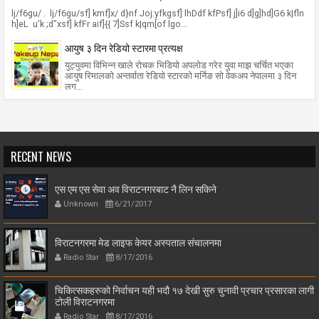
lj/f6gu/ . lj/f6gu/sf] kmf]x/ d}nf Joj:yfkgsf] lhDdf kfPsf] j]i6 d]g]hd]G6 k|fln
h]eL u'k ;d"xsf] kfFr aif]{{ 7]Ssf k|qm[of lgo...
आयुष ३ दिन रेडियो स्टारमा प्रत्यक्ष
युट्युवमा विभिन्न खाले रोचक भिडियो अपलोड गरेर युवा माझ चर्चित भएका
आयुष रिमालको अन्तर्वाता रेडियो स्टारको मर्निङ सो वेकअप नेपालमा ३ दिन
लग...
RECENT NEWS
एस एम एस सेवा अव विराटनगरबाट नै लिन सकिने
Unknown
6/21/2017
विराटनगरमा मेड लाइफ केयर अस्पताल संचालनमा
Radio Star
8/17/2016
चिकित्सकहरुको निर्वाचन यही भदौ १७ देखी सुरु चुनावी प्रचार प्रसारका लागी
टोली विराटनगरमा
Radio Star
8/17/2016