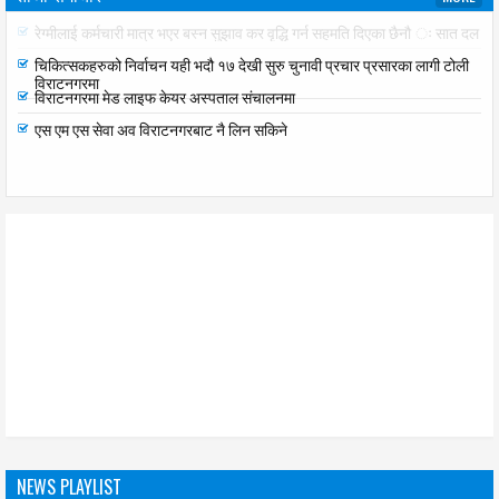
रेग्मीलाई कर्मचारी मात्र भएर बस्न सुझाव कर वृद्धि गर्न सहमति दिएका छैनौ ः सात दल
चिकित्सकहरुको निर्वाचन यही भदौ १७ देखी सुरु चुनावी प्रचार प्रसारका लागी टोली
विराटनगरमा
विराटनगरमा मेड लाइफ केयर अस्पताल संचालनमा
एस एम एस सेवा अव विराटनगरबाट नै लिन सकिने
NEWS PLAYLIST