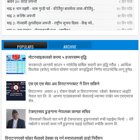
POPULARS
ARCHIVE
मोटरसाइकलको करमा ५ हजारसम्म वृद्धि
सरकारले आगामी साउन १ गतेदेखि वार्षिक सवारी कर वृद्धि गर्दैछ । आर्थिक
विधयेक (बजेट) मार्फत घोषणा भएको करवृद्धिको निर्णय साउनदेखि लागू हुनेछ...
एस एम एस सेवा अव विराटनगरबाट नै लिन सकिने
विराटनगर असार ७ | रोशन पोखरे ल विराटनगरमा रहेको बेवसफट आइटि
नेपाल प्रा लि ले आफ्ना ग्राहकहरुको सेवालाई ध्यानमा राखेर थप एसएमएस
सेव...
टेकप्रसाद ढुङ्गाना नेपालका कान्छा सचिव
विरुवाको चिल्लो पात भने झै टेकप्रसाद ढुङ्गानाको रुची पढाईमा थियो । धेरै
नबोल्ने र घरको काम गर्ने ढुङ्गाना पढाई प्रतिको रुचीकै कारण वि...
विराटनगरको फोहर मैलाको ठेक्का रद्द गर्न मन्त्रालयको ठाडो निर्देशन