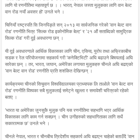
लागि यो रणनीतिमा महत्वपूर्ण छ । । भारत, नेपाल जस्ता मुलुकका लागि वान बेल्ट
वान रोड नयाँ अवसर हो' उनले भने ।
चिनियाँ राष्ट्रपति सि जिनपिङ्ले सन् २०१३ मा सार्वजनिक गरेको ‘वान बेल्ट वान
रोड' रणनीति भित्र ‘सिल्क रोड इकोनोमिक बेल्ट' र ‘२१ औं सताब्दिको सामुद्रिक
सिल्क रोड' गरी दुई अवधारणा छन् ।
यी दुई अवधारणाले आर्थिक विकासका लागि चीन, एसिया, युरोप तथा अफ्रिकाबीच
सडक र रेल परियोजनामा सहकार्य गरी ‘कनेक्टिभिटी' अघि बढाउने बिषयलाई अघि
सारेका छन् । तर, भारत, जापान, अमेरिका लगायत मुलुकहरु चीनले अघि बढाएको
‘वान बेल्ट वान रोड' रणनीति प्रति शशंकित देखिन्छन् ।
कार्यक्रममा चीनको सिचुवान विश्वविद्यालयका प्राध्यापक लि ताओले ‘वान बेल्ट वान
रोड' रणनीति विश्वका सबै मुलुकलाई समेट्ने खुल्ला र समावेशी चरित्रको रहेको
बताए ।
‘भारत या अमेरिका जुनसुकै मुलुक पनि यस रणनीतिमा सहभागि भएर आर्थिक
विकासका लागि काम गर्न सक्छन् । चीन उनीहरुको सहभागिताका लागि सधैं
सकारात्मक छ' उनले भने ।
चीनले नेपाल, भारत र चीनबीच त्रिदेशीय सहकार्य अघि बढाएन चाहेको बताउँदै ‘वान