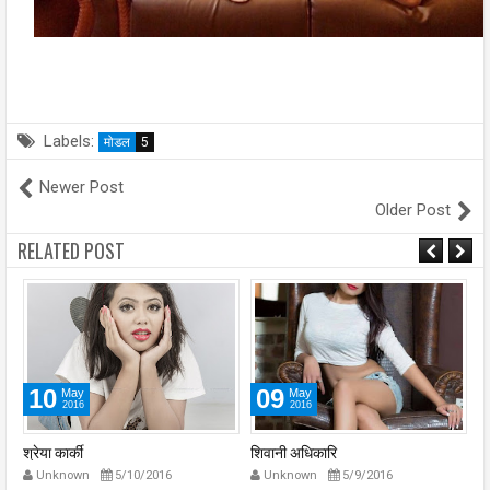
Labels:
मोडल
5
Newer Post
Older Post
RELATED POST
10
09
May
May
2016
2016
श्रेया कार्की
शिवानी अधिकारि
१
जग
Unknown
5/10/2016
Unknown
5/9/2016