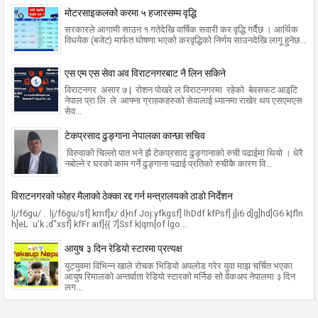
मोटरसाइकलको करमा ५ हजारसम्म वृद्धि
सरकारले आगामी साउन १ गतेदेखि वार्षिक सवारी कर वृद्धि गर्दैछ । आर्थिक
विधयेक (बजेट) मार्फत घोषणा भएको करवृद्धिको निर्णय साउनदेखि लागू हुनेछ...
एस एम एस सेवा अव विराटनगरबाट नै लिन सकिने
विराटनगर असार ७ | रोशन पोखरे ल विराटनगरमा रहेको बेवसफट आइटि
नेपाल प्रा लि ले आफ्ना ग्राहकहरुको सेवालाई ध्यानमा राखेर थप एसएमएस
सेव...
टेकप्रसाद ढुङ्गाना नेपालका कान्छा सचिव
विरुवाको चिल्लो पात भने झै टेकप्रसाद ढुङ्गानाको रुची पढाईमा थियो । धेरै
नबोल्ने र घरको काम गर्ने ढुङ्गाना पढाई प्रतिको रुचीकै कारण वि...
विराटनगरको फोहर मैलाको ठेक्का रद्द गर्न मन्त्रालयको ठाडो निर्देशन
lj/f6gu/ . lj/f6gu/sf] kmf]x/ d}nf Joj:yfkgsf] lhDdf kfPsf] j]i6 d]g]hd]G6 k|fln
h]eL u'k ;d"xsf] kfFr aif]{{ 7]Ssf k|qm[of lgo...
आयुष ३ दिन रेडियो स्टारमा प्रत्यक्ष
युट्युवमा विभिन्न खाले रोचक भिडियो अपलोड गरेर युवा माझ चर्चित भएका
आयुष रिमालको अन्तर्वाता रेडियो स्टारको मर्निङ सो वेकअप नेपालमा ३ दिन
लग...