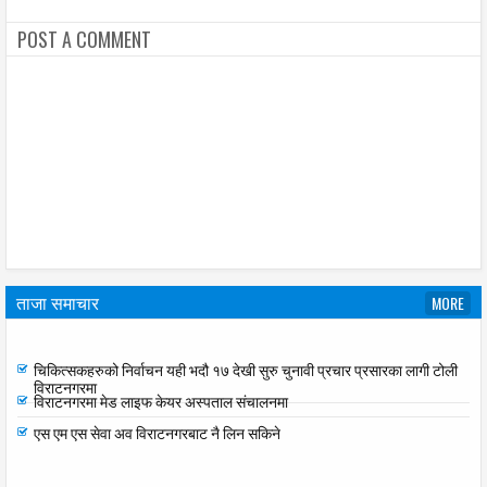
POST A COMMENT
ताजा समाचार
MORE
रेग्मीलाई कर्मचारी मात्र भएर बस्न सुझाव कर वृद्धि गर्न सहमति दिएका छैनौ ः सात दल
चिकित्सकहरुको निर्वाचन यही भदौ १७ देखी सुरु चुनावी प्रचार प्रसारका लागी टोली
विराटनगरमा
विराटनगरमा मेड लाइफ केयर अस्पताल संचालनमा
एस एम एस सेवा अव विराटनगरबाट नै लिन सकिने