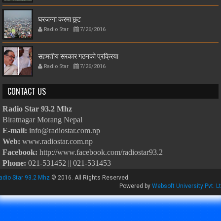
घरजग्गा करमा छुट
Radio Star
7/26/2016
सहमतीय सरकार गठनको प्रक्रिया
Radio Star
7/26/2016
CONTACT US
Radio Star 93.2 Mhz
Biratnagar Morang Nepal
E-mail:
info@radiostar.com.np
Web:
www.radiostar.com.np
Facebook:
http://www.facebook.com/radiostar93.2
Phone:
021-531452 || 021-531453
adio Star 93.2 Mhz
© 2016. All Rights Reserved.
Powered by
Websoft University Pvt. Lt