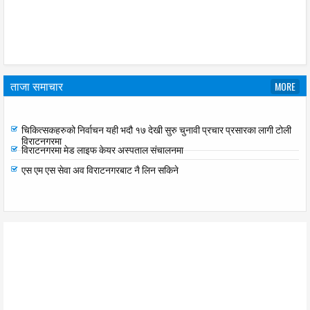
ताजा समाचार
MORE
रेग्मीलाई कर्मचारी मात्र भएर बस्न सुझाव कर वृद्धि गर्न सहमति दिएका छैनौ ः सात दल
चिकित्सकहरुको निर्वाचन यही भदौ १७ देखी सुरु चुनावी प्रचार प्रसारका लागी टोली
विराटनगरमा
विराटनगरमा मेड लाइफ केयर अस्पताल संचालनमा
एस एम एस सेवा अव विराटनगरबाट नै लिन सकिने