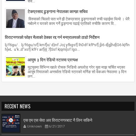
सेव...
टेकप्रसाद ढुङ्गाना नेपालका कान्छा सचिव
विरुवाको चिल्लो पात भने झै टेकप्रसाद ढुङ्गानाको रुची पढाईमा थियो । धेरै
नबोल्ने र घरको काम गर्ने ढुङ्गाना पढाई प्रतिको रुचीकै कारण वि...
विराटनगरको फोहर मैलाको ठेक्का रद्द गर्न मन्त्रालयको ठाडो निर्देशन
lj/f6gu/ . lj/f6gu/sf] kmf]x/ d}nf Joj:yfkgsf] lhDdf kfPsf] j]i6 d]g]hd]G6 k|fln
h]eL u'k ;d"xsf] kfFr aif]{{ 7]Ssf k|qm[of lgo...
आयुष ३ दिन रेडियो स्टारमा प्रत्यक्ष
युट्युवमा विभिन्न खाले रोचक भिडियो अपलोड गरेर युवा माझ चर्चित भएका
आयुष रिमालको अन्तर्वाता रेडियो स्टारको मर्निङ सो वेकअप नेपालमा ३ दिन
लग...
RECENT NEWS
एस एम एस सेवा अव विराटनगरबाट नै लिन सकिने
Unknown
6/21/2017