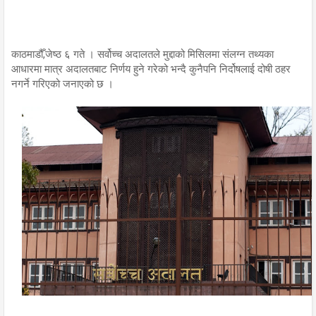
काठमाडौँ,जेष्ठ ६ गते । सर्वोच्च अदालतले मुद्दाको मिसिलमा संलग्न तथ्यका
आधारमा मात्र अदालतबाट निर्णय हुने गरेको भन्दै कुनैपनि निर्दोषलाई दोषी ठहर
नगर्ने गरिएको जनाएको छ ।