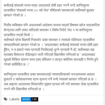
कसैलाई शंकाको भरमा मात्र अदालतले दोषी ठहर नगर्ने भन्दै कान्तिपुरमा
प्रकाशित 'शंकाको भरमा २० वर्ष जेल' शीर्षकको समाचारको सर्वोच्चले बुधबार
खण्डन गरेको छ ।
निर्दोष व्यक्तिहरु पनि अदालतको आदेशमा सजाय पाएको विषयमा खोज पत्रकारिता
केन्द्रका लागि तयार पारिएको समाचार र विशेष रिपोर्ट जेठ १ मा कान्तिपुरमा
प्रकाशित भएको थियो ।
सर्वोच्चले प्रेस विज्ञप्ती निकालेर उक्त समाचार र त्यसको भोलिपल्ट प्रकाशित
सम्पादकीयको खण्डन गरेको छ । 'अदालतबाट कसैलाई शंकाको भरमा दोषी ठहर
हुँदैन, न त हाम्रो न्याय प्रणाली निर्दोषलाई थुन्ने प्रणाली नै हो,' सर्वोच्चका सह
प्रवक्ता विश्वराज पौडेलद्वारा जारी गरिएको विज्ञप्तीमा भनिएको छ ' अदालतबाट
मुद्दाको मिसिल संलग्न तथ्य एवम् संविधान र कानून बमोजिम कारवाही र निर्णय हुने
गरेको सर्वविदित छ ।'
कान्तिपुरमा प्रकाशित उक्त समाचारलाई न्यायापालिकाको जनआस्थामा आघात
पुर्‍याउने र सर्वसाधारणमा भ्रम सृजना गर्ने भन्दै त्यसको खण्डन गरिएको छ छ ।
अब आइन्दा अदालतमा विचाराधीन मुद्दामा प्रभाव पर्ने गरी समाचार लेख प्रकाशित
नगर्न पनि विज्ञप्तीमा भनिएको छ ।
Labels:
समाचार
141