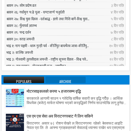
POPULARS
ARCHIVE
मोटरसाइकलको करमा ५ हजारसम्म वृद्धि
सरकारले आगामी साउन १ गतेदेखि वार्षिक सवारी कर वृद्धि गर्दैछ । आर्थिक
विधयेक (बजेट) मार्फत घोषणा भएको करवृद्धिको निर्णय साउनदेखि लागू हुनेछ...
एस एम एस सेवा अव विराटनगरबाट नै लिन सकिने
विराटनगर असार ७ | रोशन पोखरे ल विराटनगरमा रहेको बेवसफट आइटि
नेपाल प्रा लि ले आफ्ना ग्राहकहरुको सेवालाई ध्यानमा राखेर थप एसएमएस