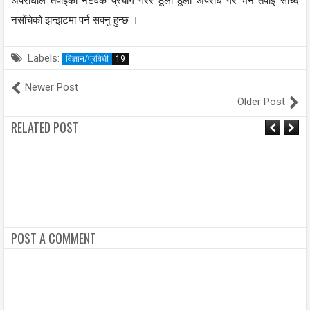
अपराधीले तपाइँको नेटवर्क प्रयोग गरेर ठूला ठूला अपराध गरे भने तपाइँ सोंच्दै
नसोंचेको झन्झटमा पर्न सक्नु हुन्छ ।
Labels:
विज्ञान/प्रविधी
19
Newer Post
Older Post
RELATED POST
POST A COMMENT