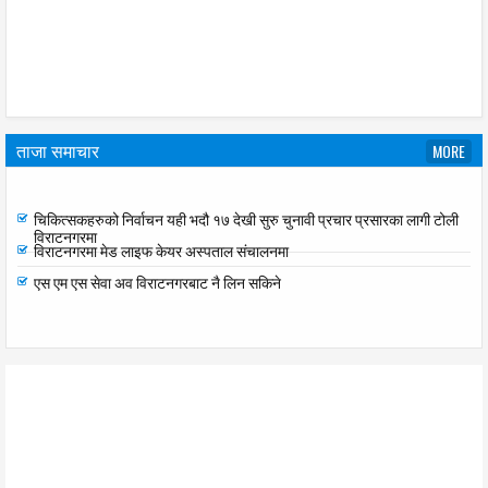
ताजा समाचार
MORE
रेग्मीलाई कर्मचारी मात्र भएर बस्न सुझाव कर वृद्धि गर्न सहमति दिएका छैनौ ः सात दल
चिकित्सकहरुको निर्वाचन यही भदौ १७ देखी सुरु चुनावी प्रचार प्रसारका लागी टोली
विराटनगरमा
विराटनगरमा मेड लाइफ केयर अस्पताल संचालनमा
एस एम एस सेवा अव विराटनगरबाट नै लिन सकिने