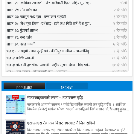
POPULARS
ARCHIVE
मोटरसाइकलको करमा ५ हजारसम्म वृद्धि
सरकारले आगामी साउन १ गतेदेखि वार्षिक सवारी कर वृद्धि गर्दैछ । आर्थिक
विधयेक (बजेट) मार्फत घोषणा भएको करवृद्धिको निर्णय साउनदेखि लागू हुनेछ...
एस एम एस सेवा अव विराटनगरबाट नै लिन सकिने
विराटनगर असार ७ | रोशन पोखरे ल विराटनगरमा रहेको बेवसफट आइटि