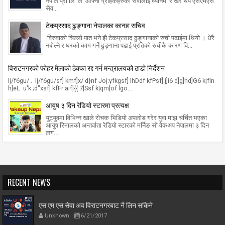
नेपाल प्रा लि ले आफ्ना ग्राहकहरुको सेवालाई ध्यानमा राखेर थप एसएमएस
सेव...
टेकप्रसाद ढुङ्गाना नेपालका कान्छा सचिव
विरुवाको चिल्लो पात भने झै टेकप्रसाद ढुङ्गानाको रुची पढाईमा थियो । धेरै
नबोल्ने र घरको काम गर्ने ढुङ्गाना पढाई प्रतिको रुचीकै कारण वि...
विराटनगरको फोहर मैलाको ठेक्का रद्द गर्न मन्त्रालयको ठाडो निर्देशन
lj/f6gu/ . lj/f6gu/sf] kmf]x/ d}nf Joj:yfkgsf] lhDdf kfPsf] j]i6 d]g]hd]G6 k|fln
h]eL u'k ;d"xsf] kfFr aif]{{ 7]Ssf k|qm[of lgo...
आयुष ३ दिन रेडियो स्टारमा प्रत्यक्ष
युट्युवमा विभिन्न खाले रोचक भिडियो अपलोड गरेर युवा माझ चर्चित भएका
आयुष रिमालको अन्तर्वाता रेडियो स्टारको मर्निङ सो वेकअप नेपालमा ३ दिन
लग...
RECENT NEWS
एस एम एस सेवा अव विराटनगरबाट नै लिन सकिने
Unknown
6/21/2017