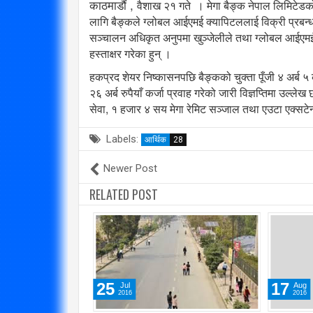
काठमाडौं ,
वैशाख २१ गते । मेगा बैङ्क नेपाल लिमिटेडक
लागि बैङ्कले ग्लोबल आईएमई क्यापिटललाई विक्री प्रबन्
सञ्चालन अधिकृत अनुपमा खुञ्जेलीले तथा ग्लोबल आईएमईका त
हस्ताक्षर गरेका हुन् ।
हकप्रद शेयर निष्कासनपछि बैङ्कको चुक्ता पूँजी ४ अर्ब ५ 
२६ अर्ब रुपैयाँ कर्जा प्रवाह गरेको जारी विज्ञप्तिमा उ
सेवा, १ हजार ४ सय मेगा रेमिट सञ्जाल तथा एउटा एक्सटेन्
Labels:
आर्थिक
28
Newer Post
RELATED POST
25
17
Jul
Aug
2016
2016