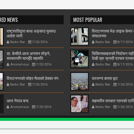
RED NEWS
MOST POPULAR
राष्ट्रपतिद्वारा बाधा अड्काउ फुकाउ
विराटनगरमा मेड लाइफ केयर
आदेश जारी
संचालनमा
Radio Star
7/25/2016
Radio Star
8/17/2016
डा. केसीले आज अनसन तोड्ने,
चिकित्सकहरुको निर्वाचन यह
सरकारसँग चारबुँदे सहमति
देखी सुरु चुनावी प्रचार प्रस
टोली विराटनगरमा
Anonymous
7/25/2016
Radio Star
8/17/2016
विराटनगरको फोहर मैलाको ठेक्का भंग
घरजग्गा करमा छुट
Radio Star
7/25/2016
Radio Star
7/26/2016
आज नेपाल बन्द
सहमतीय सरकार गठनको प्रक्
Anonymous
7/25/2016
Radio Star
7/26/2016