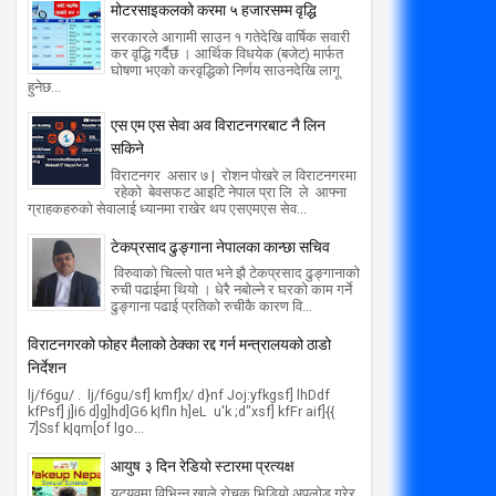
मोटरसाइकलको करमा ५ हजारसम्म वृद्धि
शभरी वर्षा, धेरै ठाउँ डुवानमा उद्धारका लागि
लिकप्टर जाने
सरकारले आगामी साउन १ गतेदेखि वार्षिक सवारी
कर वृद्धि गर्दैछ । आर्थिक विधयेक (बजेट) मार्फत
Radio Star
7/26/2016
घोषणा भएको करवृद्धिको निर्णय साउनदेखि लागू
हुनेछ...
एस एम एस सेवा अव विराटनगरबाट नै लिन
सकिने
विराटनगर असार ७ | रोशन पोखरे ल विराटनगरमा
रहेको बेवसफट आइटि नेपाल प्रा लि ले आफ्ना
ग्राहकहरुको सेवालाई ध्यानमा राखेर थप एसएमएस सेव...
टेकप्रसाद ढुङ्गाना नेपालका कान्छा सचिव
विरुवाको चिल्लो पात भने झै टेकप्रसाद ढुङ्गानाको
रुची पढाईमा थियो । धेरै नबोल्ने र घरको काम गर्ने
ढुङ्गाना पढाई प्रतिको रुचीकै कारण वि...
विराटनगरको फोहर मैलाको ठेक्का रद्द गर्न मन्त्रालयको ठाडो
निर्देशन
lj/f6gu/ . lj/f6gu/sf] kmf]x/ d}nf Joj:yfkgsf] lhDdf
kfPsf] j]i6 d]g]hd]G6 k|fln h]eL u'k ;d"xsf] kfFr aif]{{
7]Ssf k|qm[of lgo...
आयुष ३ दिन रेडियो स्टारमा प्रत्यक्ष
युट्युवमा विभिन्न खाले रोचक भिडियो अपलोड गरेर