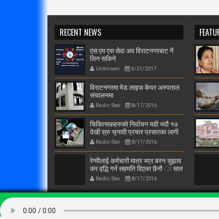
RECENT NEWS
FEATU
एस एम एस सेवा अव विराटनगरबाट नै
लिन सकिने
Unknown
6/21/2017
विराटनगरमा मेड लाइफ केयर अस्पताल
संचालनमा
Radio Star
8/17/2016
चिकित्सकहरुको निर्वाचन यही भदौ १७
देखी सुरु चुनावी प्रचार प्रसारका लागी
टोली विराटनगरमा
Radio Star
8/17/2016
रेग्मीलाई कर्मचारी मात्र भएर बस्न सुझाव
कर वृद्धि गर्न सहमति दिएका छैनौ ः सात
दल
Radio Star
8/17/2016
Radio Star 93.2 Mhz
© 2016. All Rights Reserved.