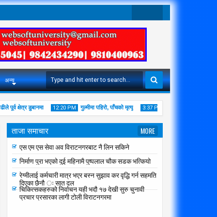
Twit
Face
Ter
Boo
K
अन्य
पूर्व क्षेत्र डुबानमा
गुल्मीमा पहिरो, पाँचको मृत्यू
विराटनगरको फोहर मैलाको ठे
12:20 PM
3:37 PM
ताजा समाचार
MORE
विराटनगरमा मेड लाइफ केयर अस्पताल संचालनमा
एस एम एस सेवा अव विराटनगरबाट नै लिन सकिने
निर्माण पुरा भएको दुई महिनामै पुष्पलाल चौक सडक भत्कियो
26
25
Jul
Jul
रेग्मीलाई कर्मचारी मात्र भएर बस्न सुझाव कर वृद्धि गर्न सहमति
2016
2016
दिएका छैनौ ः सात दल
चिकित्सकहरुको निर्वाचन यही भदौ १७ देखी सुरु चुनावी
प्रचार प्रसारका लागी टोली विराटनगरमा