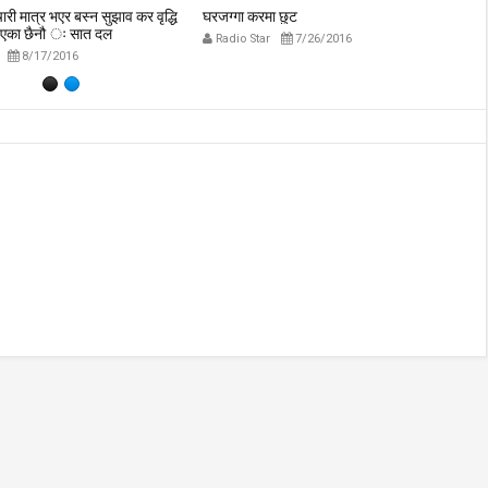
मचारी मात्र भएर बस्न सुझाव कर वृद्धि
घरजग्गा करमा छुट
दे
दिएका छैनौ ः सात दल
हे
Radio Star
7/26/2016
8/17/2016