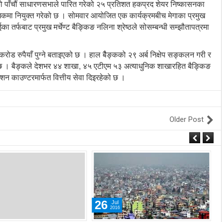
ो पाँचौं साधारणसभाले पारित गरेको २५ प्रतिशत हकप्रद शेयर निष्कासनका
धकमा नियुक्त गरेको छ । सोमवार आयोजित एक कार्यक्रमबीच मेगाका प्रमुख
र्फबाट प्रमुख मर्चेण्ट बैङ्किङ नलिना श्रेष्ठले सोसम्बन्धी सम्झौतापत्रमा
करोड रुपैयाँ पुग्ने बताइएको छ । हाल बैैङ्कको २९ अर्ब निक्षेप सङ्कलन गरी र
ल्लेख छ । बैङ्कले देशभर ४४ शाखा, ४५ एटीएम ५३ अत्याधुनिक शाखारहित बैङ्किङ
शन काउण्टरमार्फत वित्तीय सेवा दिइरहेको छ ।
Older Post
26
Jul
2016