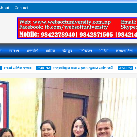
About
Contact
ल
स्वास्थ्य
अन्तर्वार्ता
आर्थिक
खेलकुद
मनोरञ्जन
भिडियो
कला/साहित्य
न्दको आंशिक प्रभाव
राष्ट्रपतिद्वारा बाधा अड्काउ फुकाउ आदेश जारी
बाढीले 
3:48 PM
3:54 PM
25
25
Jul
Jul
2016
2016